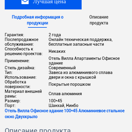
Лучшая цена
Подробная информация о
Описание
продукции
продукта
Гарантия:
2 года
Послепродажное
Онлайн техническая поддержка,
обслуживание:
бесплатные запасные части
Способность к
Никаких
решению проектов:
Отель Вилла Апартаменты Офисное
Применение:
здание
Стиль дизайна:
Современный
Тип:
Завеса из алюминиевого сплава
Использование:
двери и окна с крышкой
Обработка
Покрытые порошком
поверхности:
Материал внешней
Сплав алюминия
рамы:
Размер:
100*45
Порт:
Шанхай, Нинбо
Отель Вилла Офисное здание 100*45 Алюминиевое стальное
окно Двухкрыло
Описание продукта