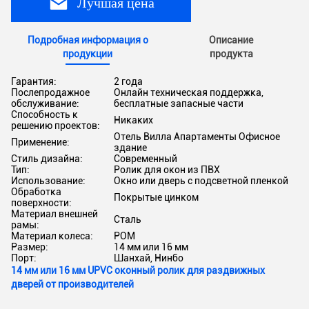
Лучшая цена
Подробная информация о
Описание
продукции
продукта
Гарантия:
2 года
Послепродажное
Онлайн техническая поддержка,
обслуживание:
бесплатные запасные части
Способность к
Никаких
решению проектов:
Отель Вилла Апартаменты Офисное
Применение:
здание
Стиль дизайна:
Современный
Тип:
Ролик для окон из ПВХ
Использование:
Окно или дверь с подсветной пленкой
Обработка
Покрытые цинком
поверхности:
Материал внешней
Сталь
рамы:
Материал колеса:
POM
Размер:
14 мм или 16 мм
Порт:
Шанхай, Нинбо
14 мм или 16 мм UPVC оконный ролик для раздвижных
дверей от производителей