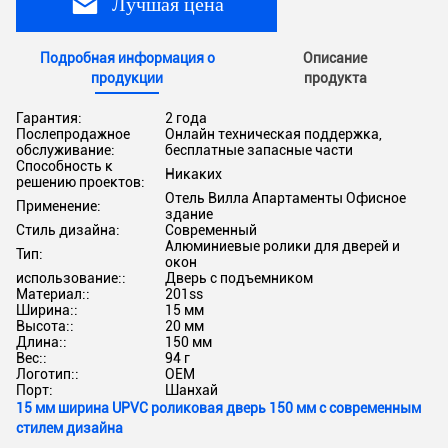
Лучшая цена
Подробная информация о
Описание
продукции
продукта
Гарантия:
2 года
Послепродажное
Онлайн техническая поддержка,
обслуживание:
бесплатные запасные части
Способность к
Никаких
решению проектов:
Отель Вилла Апартаменты Офисное
Применение:
здание
Стиль дизайна:
Современный
Алюминиевые ролики для дверей и
Тип:
окон
использование::
Дверь с подъемником
Материал::
201ss
Ширина::
15 мм
Высота::
20 мм
Длина::
150 мм
Вес::
94 г
Логотип::
OEM
Порт:
Шанхай
15 мм ширина UPVC роликовая дверь 150 мм с современным
стилем дизайна