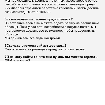
Мы производитель дверных и оконных аксессуаров с более 
чем 20-летним опытом, и у нас хорошая репутация среди 
них.Xianghui стремится работать с клиентами, чтобы достичь 
взаимовыгодных отношений..
5Какие услуги мы можем предоставить?
В настоящее время вы можете подать заявку на бесплатные 
образцы. Пока у вас есть потребности в покупке позже, мы 
постараемся сделать все возможное, чтобы предоставить 
образцы.
Мы принимаем все виды настройки
6Сколько времени займет доставка?
Она основана на разнице в продуктах и количестве.
7Я не могу найти то, что мне нужно, вы можете сделать 
OEM для меня?
Да, мы профессиональный производитель OEM с 18 лет 
опыта, мы имеем большие возможности поставок, но мы 
никогда не отказываем любой небольшой
Заказы, MOQ может быть 100 штук.
Tags: