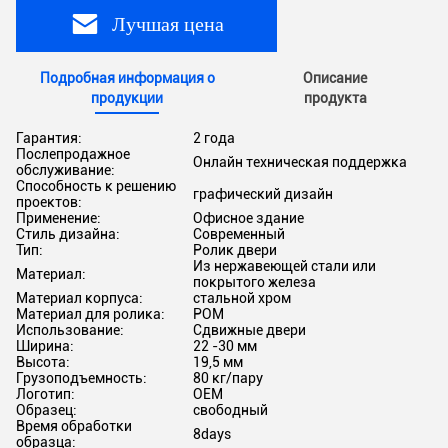
Лучшая цена
Подробная информация о
Описание
продукции
продукта
Гарантия:
2 года
Послепродажное
Онлайн техническая поддержка
обслуживание:
Способность к решению
графический дизайн
проектов:
Применение:
Офисное здание
Стиль дизайна:
Современный
Тип:
Ролик двери
Из нержавеющей стали или
Материал:
покрытого железа
Материал корпуса:
стальной хром
Материал для ролика:
POM
Использование:
Сдвижные двери
Ширина:
22 -30 мм
Высота:
19,5 мм
Грузоподъемность:
80 кг/пару
Логотип:
OEM
Образец:
свободный
Время обработки
8days
образца: